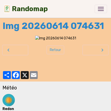
Randomap
Img 20260614 074631
Retour
Partager
Facebook
X
Email
Météo
Redon