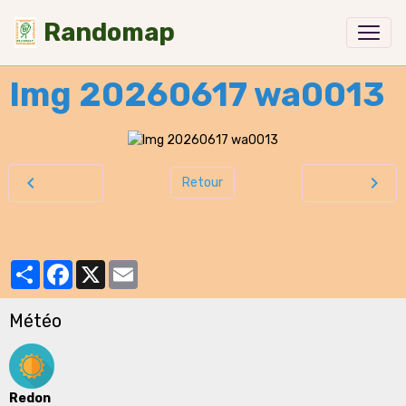
Randomap
Img 20260617 wa0013
Retour
Partager
Facebook
X
Email
Météo
Redon