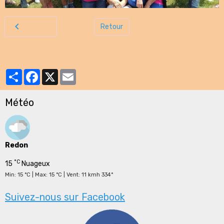
Retour
Partager
Facebook
X
Email
Météo
Redon
°C
15
Nuageux
Min: 15 °C | Max: 15 °C | Vent: 11 kmh 334°
Suivez-nous sur Facebook