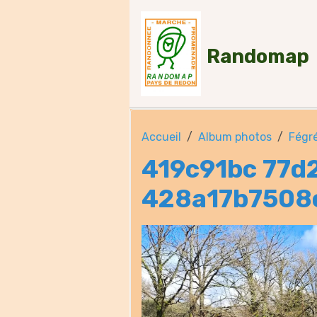
Randomap
Accueil
Album photos
Fégr
419c91bc 77d
428a17b7508