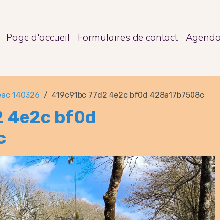
Page d'accueil
Formulaires de contact
Agend
éac 140326
419c91bc 77d2 4e2c bf0d 428a17b7508c
2 4e2c bf0d
c