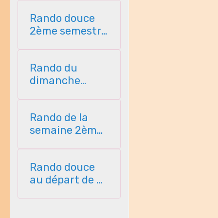
Rando douce
2ème semestre
2026
Rando du
dimanche
2ème semestre
2026
Rando de la
semaine 2ème
semestre 2026
Rando douce
au départ de St
Perreux 2ème
semestre