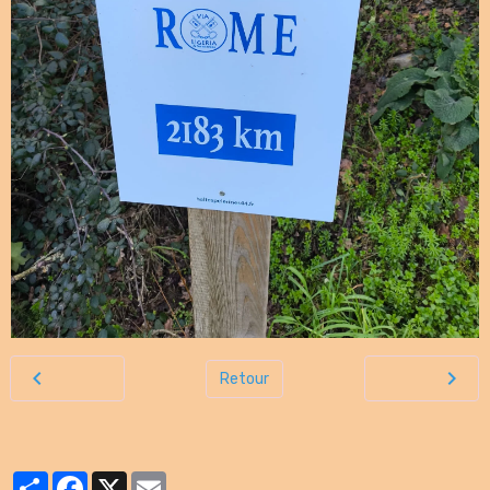
Retour
Partager
Facebook
X
Email