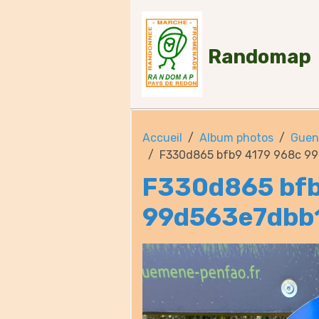
Randomap
Accueil
Album photos
Guen
F330d865 bfb9 4179 968c 9
F330d865 bfb
99d563e7dbb