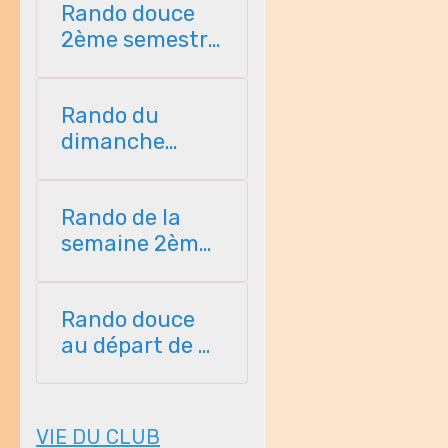
Rando douce
2ème semestre
2026
Rando du
dimanche
2ème semestre
2026
Rando de la
semaine 2ème
semestre 2026
Rando douce
au départ de St
Perreux 2ème
semestre
VIE DU CLUB