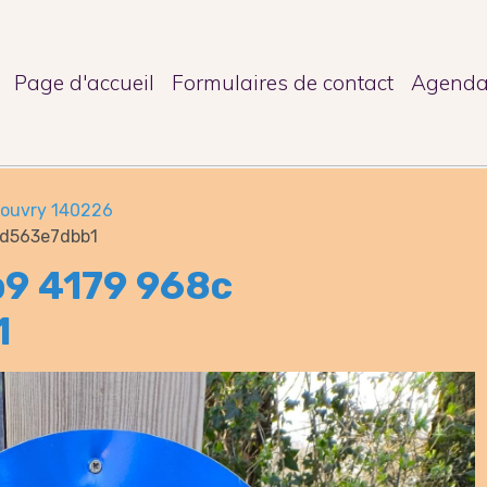
Page d'accueil
Formulaires de contact
Agend
ouvry 140226
9d563e7dbb1
9 4179 968c
1