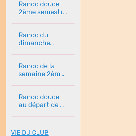
Rando douce
2ème semestre
2026
Rando du
dimanche
2ème semestre
2026
Rando de la
semaine 2ème
semestre 2026
Rando douce
au départ de St
Perreux 2ème
semestre
VIE DU CLUB