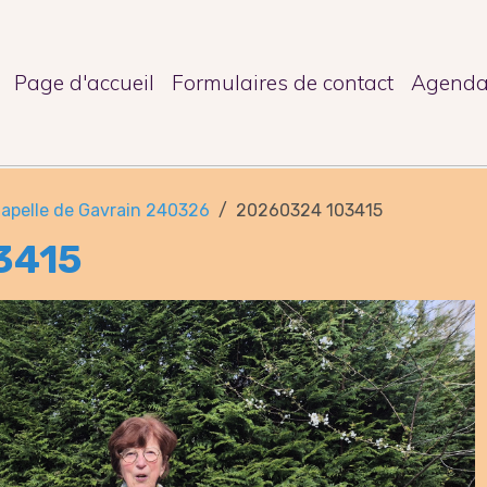
Page d'accueil
Formulaires de contact
Agend
hapelle de Gavrain 240326
20260324 103415
3415