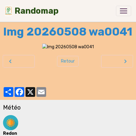
Randomap
Img 20260508 wa0041
Retour
Partager
Facebook
X
Email
Météo
Redon