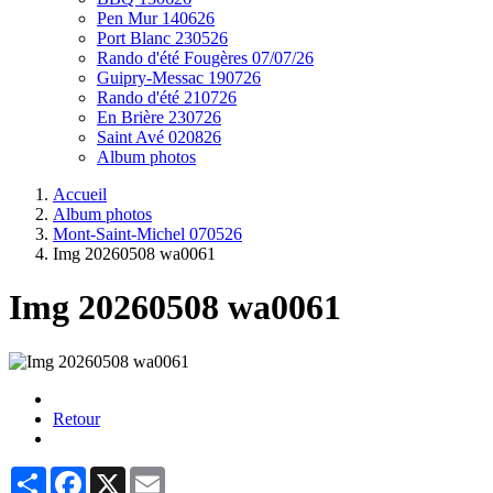
Pen Mur 140626
Port Blanc 230526
Rando d'été Fougères 07/07/26
Guipry-Messac 190726
Rando d'été 210726
En Brière 230726
Saint Avé 020826
Album photos
Accueil
Album photos
Mont-Saint-Michel 070526
Img 20260508 wa0061
Img 20260508 wa0061
Retour
Partager
Facebook
X
Email