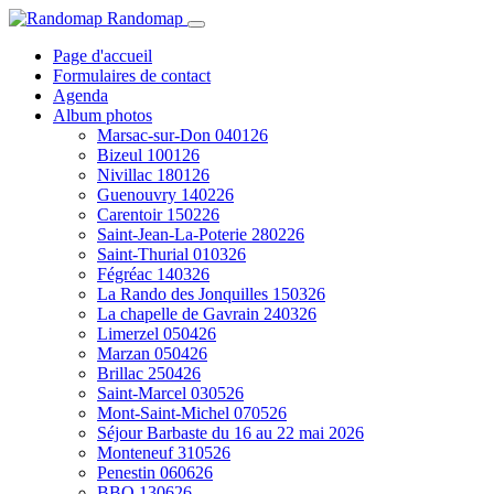
Randomap
Page d'accueil
Formulaires de contact
Agenda
Album photos
Marsac-sur-Don 040126
Bizeul 100126
Nivillac 180126
Guenouvry 140226
Carentoir 150226
Saint-Jean-La-Poterie 280226
Saint-Thurial 010326
Fégréac 140326
La Rando des Jonquilles 150326
La chapelle de Gavrain 240326
Limerzel 050426
Marzan 050426
Brillac 250426
Saint-Marcel 030526
Mont-Saint-Michel 070526
Séjour Barbaste du 16 au 22 mai 2026
Monteneuf 310526
Penestin 060626
BBQ 130626