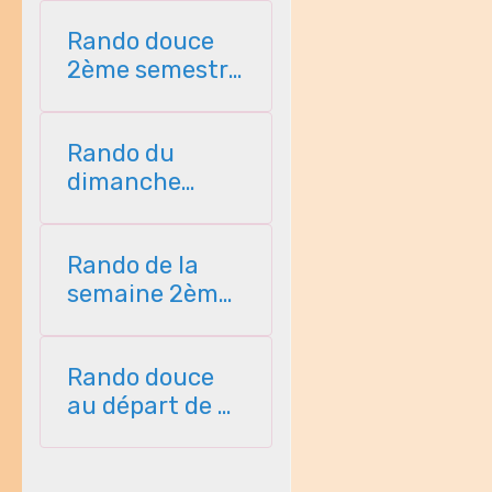
Rando douce
2ème semestre
2026
Rando du
dimanche
2ème semestre
2026
Rando de la
semaine 2ème
semestre 2026
Rando douce
au départ de St
Perreux 2ème
semestre