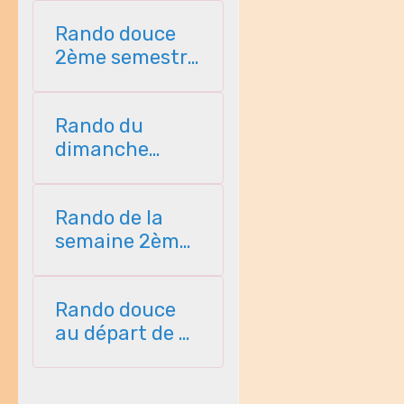
Rando douce
2ème semestre
2026
Rando du
dimanche
2ème semestre
2026
Rando de la
semaine 2ème
semestre 2026
Rando douce
au départ de St
Perreux 2ème
semestre