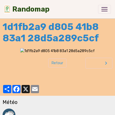
Randomap
1d1fb2a9 d805 41b8
83a1 28d5a289c5cf
Retour
Partager
Facebook
X
Email
Météo