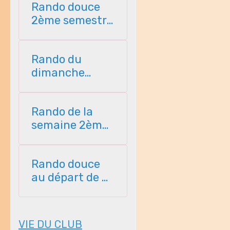
Rando douce
2ème semestre
2026
Rando du
dimanche
2ème semestre
2026
Rando de la
semaine 2ème
semestre 2026
Rando douce
au départ de St
Perreux 2ème
semestre
VIE DU CLUB