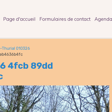
Page d'accueil
Formulaires de contact
Agend
-Thurial 010326
feb4636b4fc
6 4fcb 89dd
c