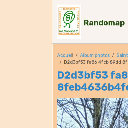
Randomap
Accueil
Album photos
Saint
D2d3bf53 fa86 4fcb 89dd 8
D2d3bf53 fa8
8feb4636b4f