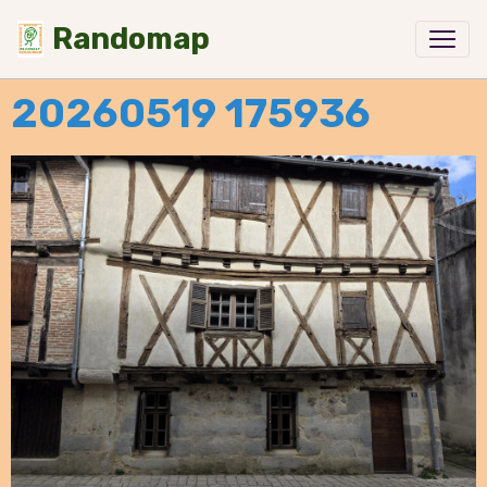
Randomap
20260519 175936