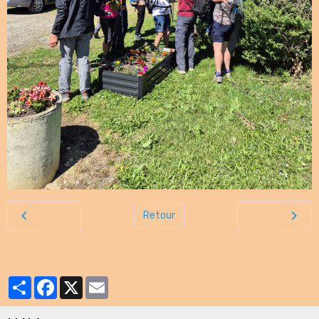
Retour
Partager
Facebook
X
Email