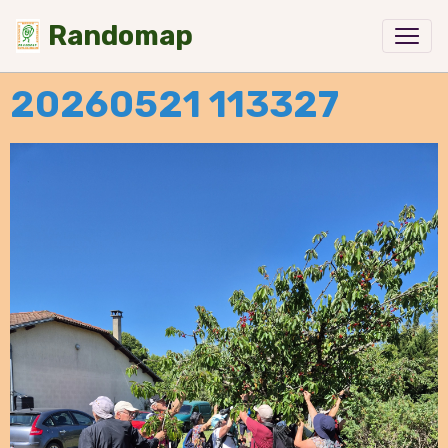
Randomap
20260521 113327