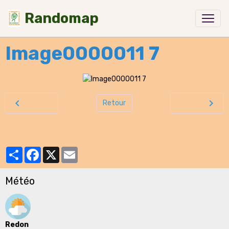
Randomap
Image0000011 7
Retour
Partager
Facebook
X
Email
Météo
Redon