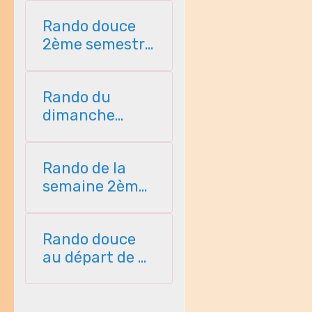
Rando douce
2ème semestre
2026
Rando du
dimanche
2ème semestre
2026
Rando de la
semaine 2ème
semestre 2026
Rando douce
au départ de St
Perreux 2ème
semestre