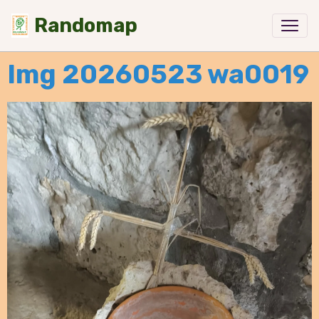
Randomap
Img 20260523 wa0019