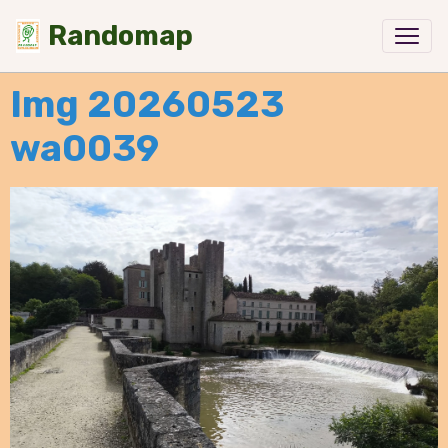
Randomap
Img 20260523
wa0039