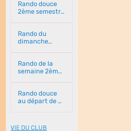
Rando douce
2ème semestre
2026
Rando du
dimanche
2ème semestre
2026
Rando de la
semaine 2ème
semestre 2026
Rando douce
au départ de St
Perreux 2ème
semestre
VIE DU CLUB