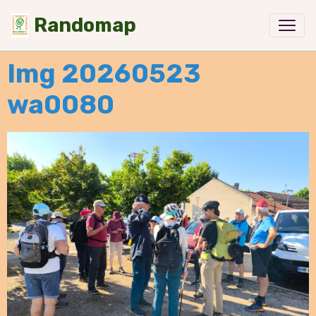
Randomap
Img 20260523
wa0080