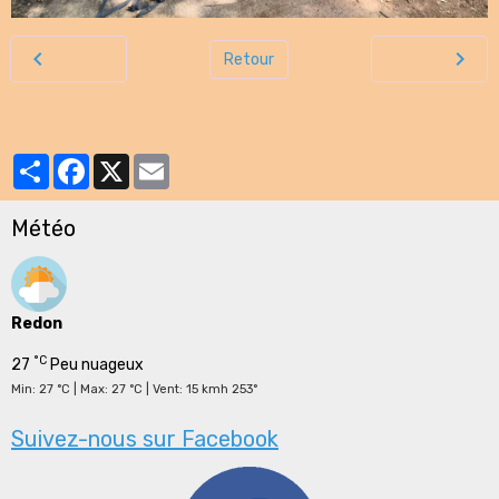
Retour
Partager
Facebook
X
Email
Météo
Redon
°C
27
Peu nuageux
Min: 27 °C | Max: 27 °C | Vent: 15 kmh 253°
Suivez-nous sur Facebook