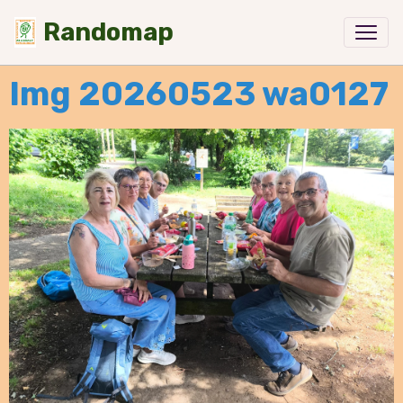
Randomap
Img 20260523 wa0127