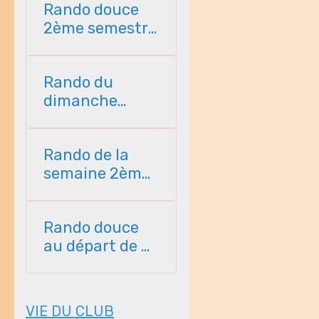
Rando douce
2ème semestre
2026
Rando du
dimanche
2ème semestre
2026
Rando de la
semaine 2ème
semestre 2026
Rando douce
au départ de St
Perreux 2ème
semestre
VIE DU CLUB