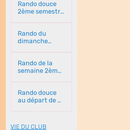
Rando douce
2ème semestre
2026
Rando du
dimanche
2ème semestre
2026
Rando de la
semaine 2ème
semestre 2026
Rando douce
au départ de St
Perreux 2ème
semestre
VIE DU CLUB